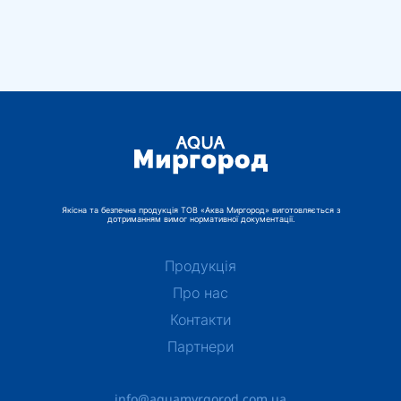
Якісна та безпечна продукція ТОВ «Аква Миргород» виготовляється з
дотриманням вимог нормативної документації.
Продукція
Про нас
Контакти
Партнери
info@aquamyrgorod.com.ua