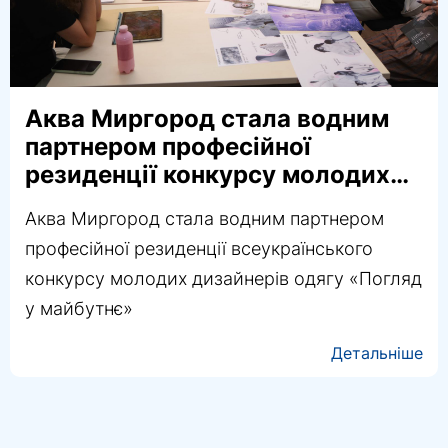
Аква Миргород стала водним
партнером закритого
тренування з Вікторією
Онопрієнко
Аква Миргород долучилася як водний
партнер до закритого тренування за участю
чемпіонки Європи з художньої гімнастики та
фіналістки Олімпійських ігор Вікторії
Онопрієнко
Детальніше