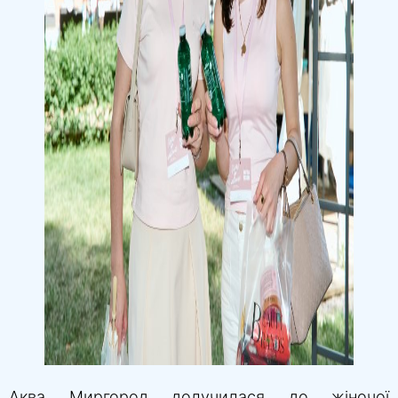
Аква Миргород долучилася до жіночої