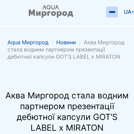
UA
Аqua Миргород
/
Новини
/
Аква Миргород
стала водним партнером презентації
дебютної капсули GOT’S LABEL x MIRATON
Аква Миргород стала водним
партнером презентації
дебютної капсули GOT’S
LABEL x MIRATON