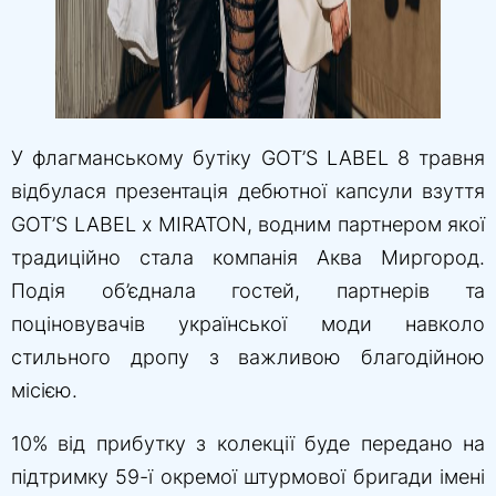
У флагманському бутіку GOT’S LABEL 8 травня
відбулася презентація дебютної капсули взуття
GOT’S LABEL x MIRATON, водним партнером якої
традиційно стала компанія Аква Миргород.
Подія об’єднала гостей, партнерів та
поціновувачів української моди навколо
стильного дропу з важливою благодійною
місією.
10% від прибутку з колекції буде передано на
підтримку 59-ї окремої штурмової бригади імені