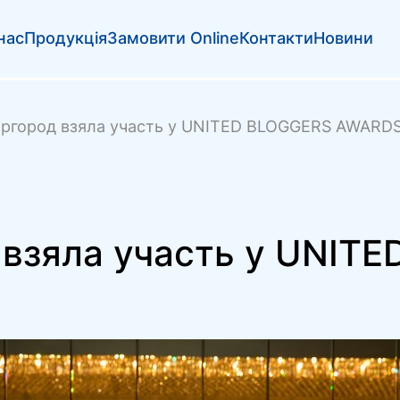
нас
Продукція
Замовити Online
Контакти
Новини
ргород взяла участь у UNITED BLOGGERS AWARD
взяла участь у UNIT