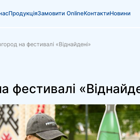
нас
Продукція
Замовити Online
Контакти
Новини
город на фестивалі «Віднайдені»
а фестивалі «Віднайд