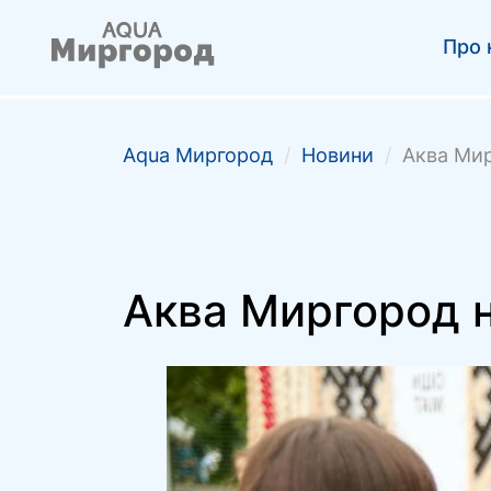
Про 
Аqua Миргород
/
Новини
/
Аква Мир
Аква Миргород н