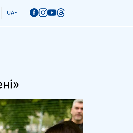
UA
ені»